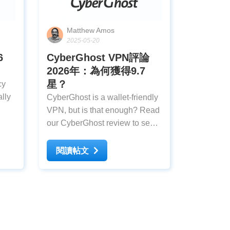
Matthew Amos
2025-05-20
6
CyberGhost VPN評論
2026年：為何獲得9.7
星？
cy
ally
CyberGhost is a wallet-friendly
VPN, but is that enough? Read
our CyberGhost review to see
 for
how it performs for streaming,
privacy, gaming, and more.
閱讀帖文