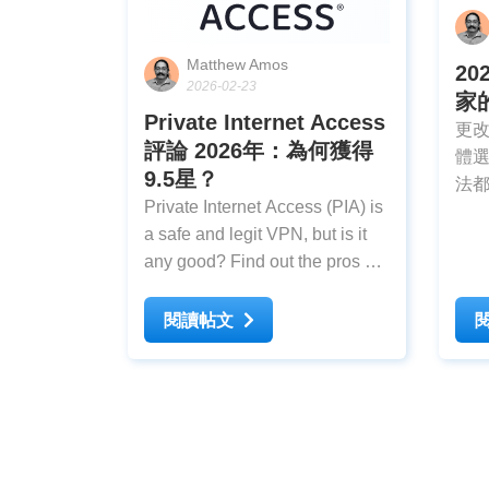
Matthew Amos
2
2026-02-23
家
Private Internet Access
更改
評論 2026年：為何獲得
體
9.5星？
法
Private Internet Access (PIA) is
網
a safe and legit VPN, but is it
位
any good? Find out the pros &
定
cons of this budget-friendly
定國家。 更改
VPN in our detailed PIA VPN
閱讀帖文
式包
review.
服器
置路
用 