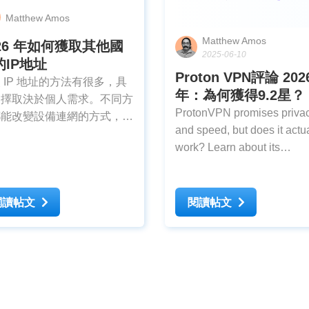
Matthew Amos
Matthew Amos
026 年如何獲取其他國
2025-06-10
的IP地址
Proton VPN評論 202
 IP 地址的方法有很多，具
年：為何獲得9.2星？
選擇取決於個人需求。不同方
ProtonVPN promises priva
都能改變設備連網的方式，令
and speed, but does it actu
路流量看起來就像是來自其他
work? Learn about its
置。但並非所有方法都足夠穩
performance, features, and
、快速，或是支持自由選擇特
whether it’s the right choice
 IP 地址的常見方
you.
閱讀帖文
閱讀帖文
括使用 VPN、透過代理伺
連線、使用 Tor 瀏覽器或重
由器。更改 IP 地址一定要
VPN