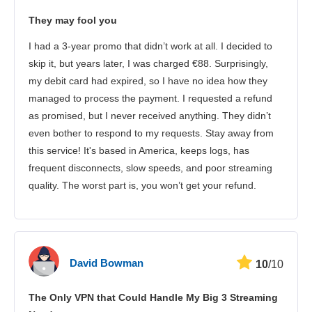
They may fool you
安全性
I had a 3-year promo that didn’t work at all. I decided to
客戶服務
skip it, but years later, I was charged €88. Surprisingly,
my debit card had expired, so I have no idea how they
managed to process the payment. I requested a refund
as promised, but I never received anything. They didn’t
even bother to respond to my requests. Stay away from
this service! It's based in America, keeps logs, has
frequent disconnects, slow speeds, and poor streaming
quality. The worst part is, you won’t get your refund.
David Bowman
10
/10
The Only VPN that Could Handle My Big 3 Streaming