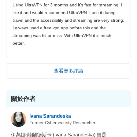
Using UltraVPN for 3 months and it's fast for streaming. I
like it and would recommend UltraVPN. I use it during
travel and the accessibility and streaming are very strong.
I always used a free vpn app before this and the
streaming was hit or miss. With UltraVPN it is much
better.
查看更多評論
關於作者
Ivana Sarandeska
Former Cybersecurity Researcher
伊萬娜·薩蘭德斯卡 (Ivana Sarandeska) 曾是