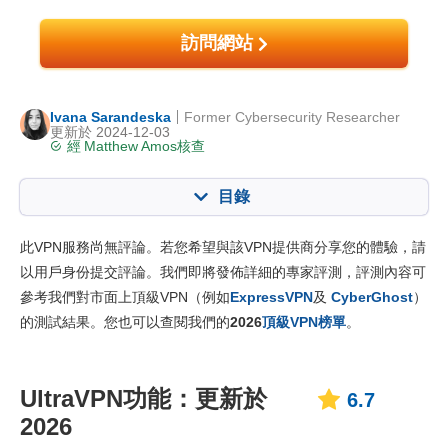
訪問網站
Ivana Sarandeska
Former Cybersecurity Researcher
更新於 2024-12-03
經
Matthew Amos
核查
目錄
目錄:
我們的評分:
此VPN服務尚無評論。若您希望與該VPN提供商分享您的體驗，請
主要功能
6.7
以用戶身份提交評論。我們即將發佈詳細的專家評測，評測內容可
參考我們對市面上頂級VPN（例如
ExpressVPN
及
CyberGhost
）
安裝及App
6.0
的測試結果。您也可以查閱我們的
2026
頂級VPN榜單
。
價格
8.0
可靠性及客服支援
7.0
UltraVPN功能：更新於
6.7
2026