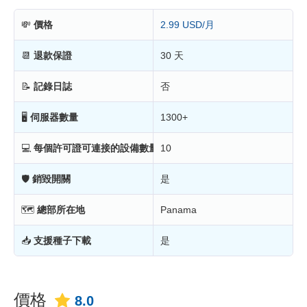
💸
價格
2.99 USD/月
📆
退款保證
30 天
📝
記錄日誌
否
🖥
伺服器數量
1300+
💻
每個許可證可連接的設備數量
10
🛡
銷毀開關
是
🗺
總部所在地
Panama
📥
支援種子下載
是
價格
8.0