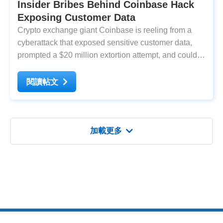
Insider Bribes Behind Coinbase Hack
Exposing Customer Data
Crypto exchange giant Coinbase is reeling from a
cyberattack that exposed sensitive customer data,
prompted a $20 million extortion attempt, and could
cost the company up to $400 million in remediation.
The breach, disclosed this week via Coinbase’s
閱讀帖文
official blog and a filing with U.S. regulators,
加載更多