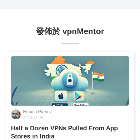
發佈於 vpnMentor
Husain Parvez
2026-05-26
Half a Dozen VPNs Pulled From App
Stores in India