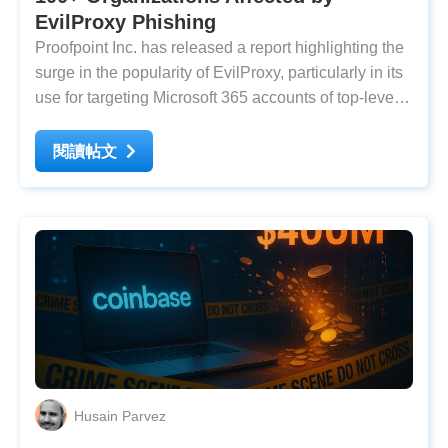
EvilProxy Phishing
Proofpoint Inc. has released a report highlighting the
surge in the popularity of EvilProxy, particularly in its
use for targeting Microsoft 365 accounts of top-level
executives within prominent companies.
Cybercriminals favor these kits due to their minimal
閱讀帖文
requirement for technical expertise or
Husain Parvez