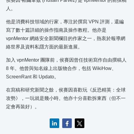
侯賽因·帕爾韋茲 (Husain Parvez) 是 vpnMentor 的前撰稿
人。
他是消費科技領域的行家，專注於撰寫 VPN 評測，還編
寫了數十篇詳細的操作指南及操作教程。他亦是
vpnMentor 網絡安全新聞欄目的作家之一，熱衷於報導網
絡世界及資料私隱方面的最新進展。
加入 vpnMentor 團隊前，侯賽因曾任技術寫作自由撰稿人
8 年。他曾與知名線上出版物合作，包括 WikiHow、
ScreenRant 和 Updato。
在寫稿和研究新聞之餘，侯賽因喜歡玩《反恐精英：全球
攻勢》，一玩就是幾小時。他亦十分喜歡拆東西（但不一
定會再裝好）。